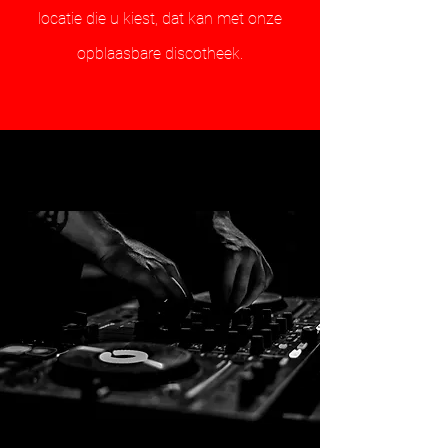
locatie die u kiest, dat kan met onze
opblaasbare discotheek.