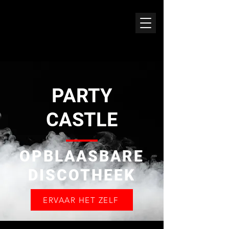
PARTY
CASTLE
OPBLAASBARE
DISCOTHEEK
ERVAAR HET ZELF