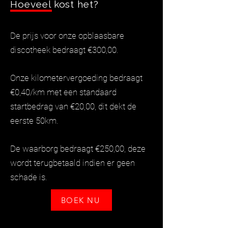
Hoeveel kost het?
De prijs voor onze opblaasbare
discotheek bedraagt €300,00.
Onze kilometervergoeding bedraagt
€0,40/km met een standaard
startbedrag van €20,00, dit dekt de
eerste 50km.
De waarborg bedraagt €250,00, deze
wordt terugbetaald indien er geen
schade is.
BOEK NU