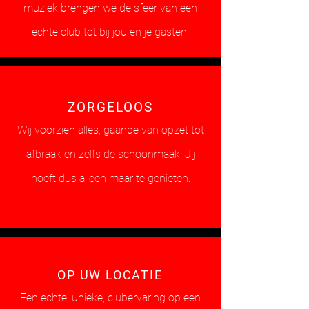
muziek brengen we de sfeer van een
echte club tot bij jou en je gasten.
ZORGELOOS
Wij voorzien alles, gaande van opzet tot
afbraak en zelfs de schoonmaak. Jij
hoeft dus alleen maar te genieten.
OP UW LOCATIE
Een echte, unieke, clubervaring op een