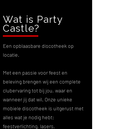
Wat is Party
Castle?
Een opblaasbare discotheek op
locatie.
Met een passie voor feest en
beleving brengen wij een complete
clubervaring tot bij jou, waar en
wanneer jij dat wil. Onze unieke
mobiele discotheek is uitgerust met
alles wat je nodig hebt:
feestverlichting, lasers,