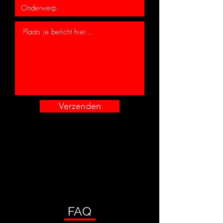
Verzenden
FAQ